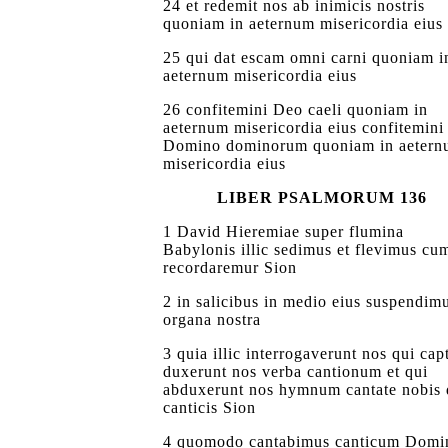
24 et redemit nos ab inimicis nostris
quoniam in aeternum misericordia eius
25 qui dat escam omni carni quoniam i
aeternum misericordia eius
26 confitemini Deo caeli quoniam in
aeternum misericordia eius confitemini
Domino dominorum quoniam in aeter
misericordia eius
LIBER PSALMORUM 136
1 David Hieremiae super flumina
Babylonis illic sedimus et flevimus cu
recordaremur Sion
2 in salicibus in medio eius suspendim
organa nostra
3 quia illic interrogaverunt nos qui cap
duxerunt nos verba cantionum et qui
abduxerunt nos hymnum cantate nobis 
canticis Sion
4 quomodo cantabimus canticum Domin