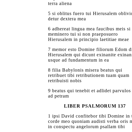
terra aliena
5 si oblitus fuero tui Hierusalem oblivi
detur dextera mea
6 adhereat lingua mea faucibus meis si
meminero tui si non praeposuero
Hierusalem in principio laetitiae meae
7 memor esto Domine filiorum Edom d
Hierusalem qui dicunt exinanite exinan
usque ad fundamentum in ea
8 filia Babylonis misera beatus qui
retribuet tibi retributionem tuam quam
retribuisti nobis
9 beatus qui tenebit et adlidet parvulos
ad petram
LIBER PSALMORUM 137
1 ipsi David confitebor tibi Domine in 
corde meo quoniam audisti verba oris 
in conspectu angelorum psallam tibi