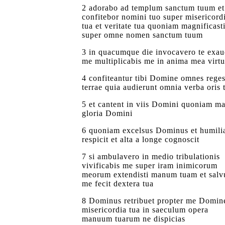
2 adorabo ad templum sanctum tuum et
confitebor nomini tuo super misericord
tua et veritate tua quoniam magnificast
super omne nomen sanctum tuum
3 in quacumque die invocavero te exau
me multiplicabis me in anima mea virtu
4 confiteantur tibi Domine omnes rege
terrae quia audierunt omnia verba oris 
5 et cantent in viis Domini quoniam m
gloria Domini
6 quoniam excelsus Dominus et humili
respicit et alta a longe cognoscit
7 si ambulavero in medio tribulationis
vivificabis me super iram inimicorum
meorum extendisti manum tuam et sal
me fecit dextera tua
8 Dominus retribuet propter me Domin
misericordia tua in saeculum opera
manuum tuarum ne dispicias