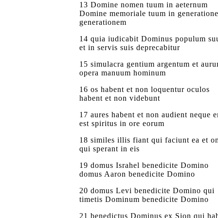
13 Domine nomen tuum in aeternum
Domine memoriale tuum in generation
generationem
14 quia iudicabit Dominus populum s
et in servis suis deprecabitur
15 simulacra gentium argentum et aur
opera manuum hominum
16 os habent et non loquentur oculos
habent et non videbunt
17 aures habent et non audient neque 
est spiritus in ore eorum
18 similes illis fiant qui faciunt ea et 
qui sperant in eis
19 domus Israhel benedicite Domino
domus Aaron benedicite Domino
20 domus Levi benedicite Domino qui
timetis Dominum benedicite Domino
21 benedictus Dominus ex Sion qui hab