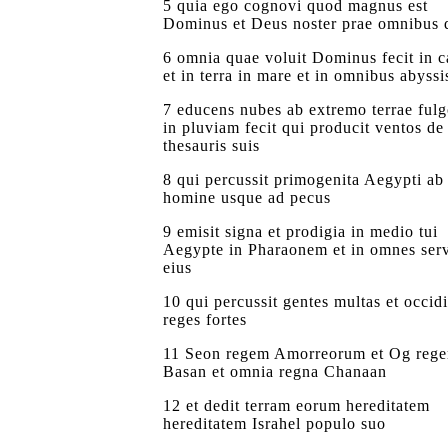
5 quia ego cognovi quod magnus est
Dominus et Deus noster prae omnibus d
6 omnia quae voluit Dominus fecit in c
et in terra in mare et in omnibus abyssi
7 educens nubes ab extremo terrae fulg
in pluviam fecit qui producit ventos de
thesauris suis
8 qui percussit primogenita Aegypti ab
homine usque ad pecus
9 emisit signa et prodigia in medio tui
Aegypte in Pharaonem et in omnes ser
eius
10 qui percussit gentes multas et occidi
reges fortes
11 Seon regem Amorreorum et Og reg
Basan et omnia regna Chanaan
12 et dedit terram eorum hereditatem
hereditatem Israhel populo suo